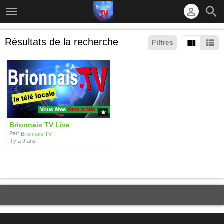
Résultats de la recherche
Filtres
Brionnais TV Live
Par:
Brionnais TV
Il y a 9 ans