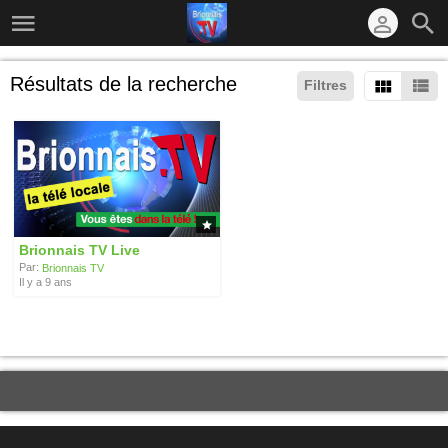
Résultats de la recherche
Filtres
Brionnais TV Live
Par:
Brionnais TV
Il y a 9 ans