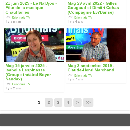
21 juin 2025 - Le Na'Djos -
Mag 29 avril 2022 - Gilles
Fête de la musique
Gougaud et Dimitri Cohas
Chauffailles
(Compagnie Evi'Danse)
Par:
Par:
Brionnais TV
Brionnais TV
Il y a un an
Il y a 4 ans
Mag 15 janvier 2025 -
Mag 3 septembre 2019 -
Isabelle Lespinasse
Claude-Henri Marchand
(Groupe théâtral Boyer
Par:
Brionnais TV
Nandax)
Il y a 7 ans
Par:
Brionnais TV
Il y a 2 ans
1
2
3
4
>
>>