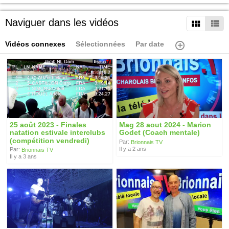
Naviguer dans les vidéos
Vidéos connexes
Sélectionnées
Par date
25 août 2023 - Finales
Mag 28 aout 2024 - Marion
natation estivale interclubs
Godet (Coach mentale)
(compétition vendredi)
Par:
Brionnais TV
Il y a 2 ans
Par:
Brionnais TV
Il y a 3 ans