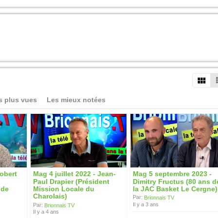
s plus vues
Les mieux notées
obert
Mag 4 juillet 2022 - Jean-
Mag 5 septembre 2023 -
Paul Drapier (Président
Dimitry Fructus (80 ans d
 de
Mission Locale du
la JAC Basket Le Cergne)
Charolais)
Par:
Brionnais TV
Il y a 3 ans
Par:
Brionnais TV
Il y a 4 ans