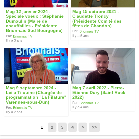
Mag 12 janvier 2024 -
Mag 15 octobre 2021 -
Spéciale voeux : Stéphanie
Claudette Troncy
Dumoulin (Maire de
(Présidente Comité des
chauffailles - Présidente
fêtes de Chandon)
Brionnais Sud Bourgogne)
Par:
Brionnais TV
Il y a 5 ans
Par:
Brionnais TV
Il y a 3 ans
Mag 9 septembre 2024 -
Mag 7 avril 2022 - Pierre-
Leila Tilouine (Chargée de
Etienne Dury (Saint Rock
programmation "La Filature"
2022)
Varennes-sous-Dun)
Par:
Brionnais TV
Il y a 4 ans
Par:
Brionnais TV
Il y a 2 ans
1
2
3
4
>
>>