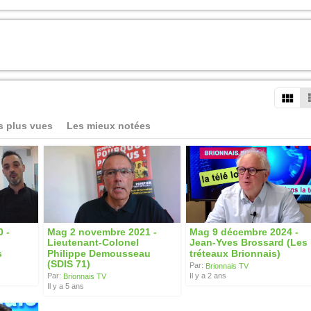
s plus vues
Les mieux notées
 -
Mag 2 novembre 2021 -
Mag 9 décembre 2024 -
u
Lieutenant-Colonel
Jean-Yves Brossard (Les
s
Philippe Demousseau
tréteaux Brionnais)
(SDIS 71)
Par:
Brionnais TV
Il y a 2 ans
Par:
Brionnais TV
Il y a 5 ans