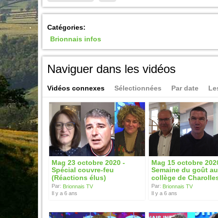
Catégories:
Brionnais infos
Naviguer dans les vidéos
Vidéos connexes
Sélectionnées
Par date
Le
Mag 23 octobre 2020 -
Mag 15 octobre 2020
Spécial couvre-feu
Semaine du goût a
(Réactions élus)
collège de Charolle
Par:
Par:
Brionnais TV
Brionnais TV
Il y a 6 ans
Il y a 6 ans