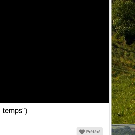
u temps")
Préféré