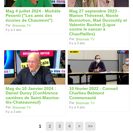
Mag 4 juillet 2024 - Michèle
Mag 27 septembre 2023 -
Pesenti ("Les amis des
Marion Thévenet, Nicole
écuries de Chaumont")
Burnichon, Maé Duvouldy et
Valentin Buchet (Ligue
Par:
Brionnais TV
contre le cancer à
Il y a 2 ans
Chauffailles)
Par:
Brionnais TV
Il y a 3 ans
Mag du 10 Janvier 2024 :
10 février 2022 - Conseil
Daniel Duroy (Conférence
Charlieu Belmont
carrières de Saint-Maurice-
Communauté
lès-Chateauneuf)
Par:
Brionnais TV
Il y a 4 ans
Par:
Brionnais TV
Il y a 3 ans
1
2
3
4
>
>>