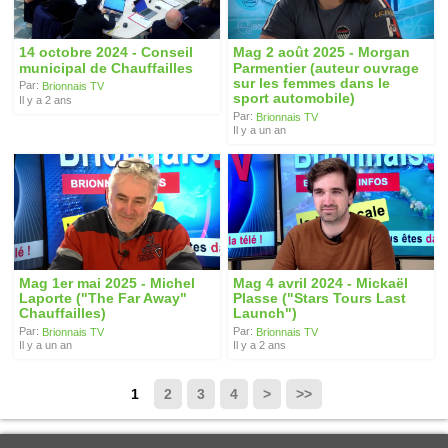
14 octobre 2024 - Conseil
Mag 2 août 2025 - Morgan
municipal de Chauffailles
Parmentier (auteur ouvrage
sur les femmes dans le
Par:
Brionnais TV
sport automobile)
Il y a 2 ans
Par:
Brionnais TV
Il y a un an
Mag 1er mai 2025 - Michel
Mag 4 avril 2024 - Mickaël
Laporte ("The Far Away"
Plasse ("Stars Tours Last
Chauffailles)
Launch")
Par:
Par:
Brionnais TV
Brionnais TV
Il y a un an
Il y a 2 ans
1
2
3
4
>
>>