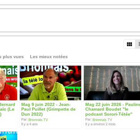
s plus vues
Les mieux notées
 Bernard
Mag 9 juin 2022 - Jean-
Mag 22 juin 2026 - Paulin
aïc (Le
Paul Puillet (Grimpette de
Chamard Boudet "le
)
Dun 2022)
podcast Sorori-Tétée"
Par:
Par:
Brionnais TV
Brionnais TV
Il y a 4 ans
Il y a environ 2 mois