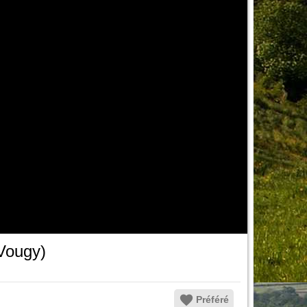
 Vougy)
Préféré