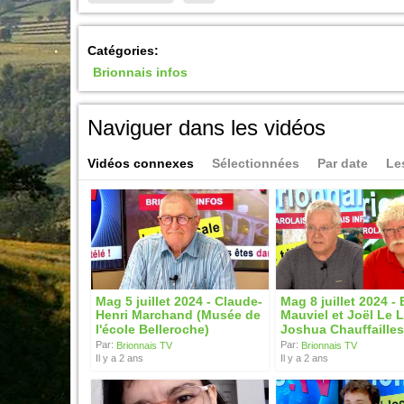
Catégories:
Brionnais infos
Naviguer dans les vidéos
Vidéos connexes
Sélectionnées
Par date
Le
Mag 5 juillet 2024 - Claude-
Mag 8 juillet 2024 -
Henri Marchand (Musée de
Mauviel et Joël Le L
l'école Belleroche)
Joshua Chauffailles
Par:
Par:
Brionnais TV
Brionnais TV
Il y a 2 ans
Il y a 2 ans