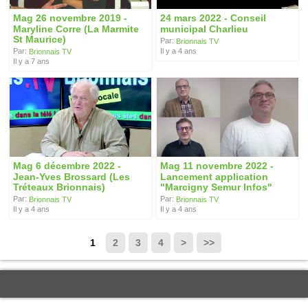
Mag 26 novembre 2019 -
24 mars 2022 - Conseil
Maryline Corre (La Marmite
municipal Charlieu
St Maurice)
Par:
Brionnais TV
Il y a 4 ans
Par:
Brionnais TV
Il y a 7 ans
Mag 6 décembre 2022 -
Mag 11 novembre 2022 -
Jean-Yves Brossard (Les
Lancement application
Tréteaux Brionnais)
"Marcigny Semur Infos"
Par:
Par:
Brionnais TV
Brionnais TV
Il y a 4 ans
Il y a 4 ans
1
2
3
4
>
>>