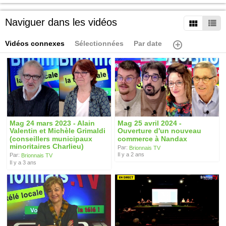
Naviguer dans les vidéos
Vidéos connexes
Sélectionnées
Par date
Mag 24 mars 2023 - Alain
Mag 25 avril 2024 -
Valentin et Michèle Grimaldi
Ouverture d'un nouveau
(conseillers municipaux
commerce à Nandax
minoritaires Charlieu)
Par:
Brionnais TV
Il y a 2 ans
Par:
Brionnais TV
Il y a 3 ans