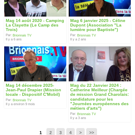
Mag 14 août 2020 - Camping
Mag 6 janvier 2025 - Céline
La Clayette (Le Camp des
Dupont (Association "La
Trois)
lumière pour Baptiste")
Par:
Par:
Brionnais TV
Brionnais TV
Il y a 6 ans
Il y a 2 ans
Mag 14 décembre 2025-
Mag du 22 Janvier 2024 :
Jean-Paul Drapier (Mission
Catherine Meilleur (Chargée
locale - Dispositif C'Mobil)
de mission Grand Charolais:
candidature pour les
Par:
Brionnais TV
"Journées européennes des
Il y a environ 9 mois
métiers d'arts")
Par:
Brionnais TV
Il y a 3 ans
1
2
3
4
>
>>