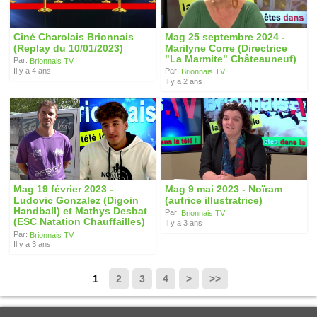
Ciné Charolais Brionnais
Mag 25 septembre 2024 -
(Replay du 10/01/2023)
Marilyne Corre (Directrice
"La Marmite" Châteauneuf)
Par:
Brionnais TV
Il y a 4 ans
Par:
Brionnais TV
Il y a 2 ans
Mag 19 février 2023 -
Mag 9 mai 2023 - Noïram
Ludovic Gonzalez (Digoin
(autrice illustratrice)
Handball) et Mathys Desbat
Par:
Brionnais TV
(ESC Natation Chauffailles)
Il y a 3 ans
Par:
Brionnais TV
Il y a 3 ans
1
2
3
4
>
>>