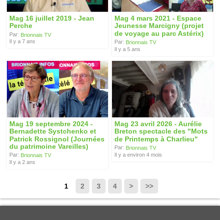
Mag 16 juillet 2019 - Jean
Mag 4 mars 2021 - Espace
Perche
Jeunesse Marcigny (projet
de voyage au parc Astérix)
Par:
Brionnais TV
Il y a 7 ans
Par:
Brionnais TV
Il y a 5 ans
Mag 19 septembre 2024 -
Mag 23 avril 2026 - Aurélie
Bernadette Systchenko et
Breton spectacle des "Mots
Patrick Rossignol (Journées
de Printemps à Charlieu"
du patrimoine Vareilles)
Par:
Brionnais TV
Il y a environ 4 mois
Par:
Brionnais TV
Il y a 2 ans
1
2
3
4
>
>>