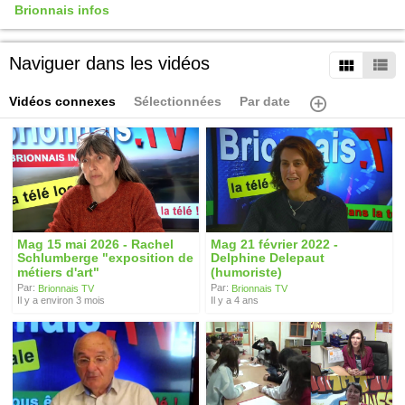
Brionnais infos
Naviguer dans les vidéos
Vidéos connexes
Sélectionnées
Par date
Mag 15 mai 2026 - Rachel
Mag 21 février 2022 -
Schlumberge "exposition de
Delphine Delepaut
métiers d'art"
(humoriste)
Par:
Par:
Brionnais TV
Brionnais TV
Il y a environ 3 mois
Il y a 4 ans