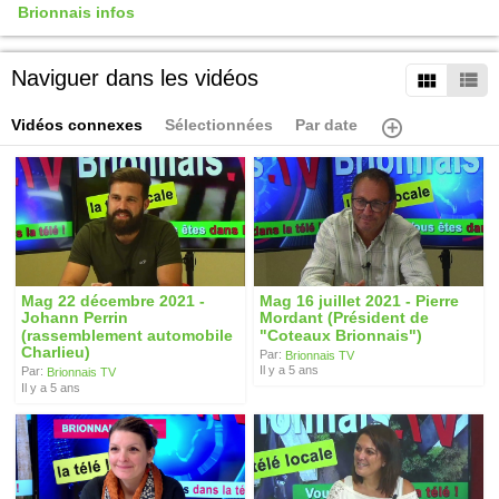
Brionnais infos
Naviguer dans les vidéos
Vidéos connexes
Sélectionnées
Par date
Mag 22 décembre 2021 -
Mag 16 juillet 2021 - Pierre
Johann Perrin
Mordant (Président de
(rassemblement automobile
"Coteaux Brionnais")
Charlieu)
Par:
Brionnais TV
Il y a 5 ans
Par:
Brionnais TV
Il y a 5 ans