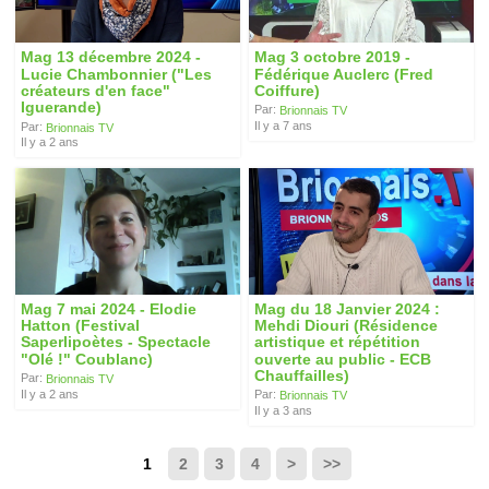
Mag 13 décembre 2024 -
Mag 3 octobre 2019 -
Lucie Chambonnier ("Les
Fédérique Auclerc (Fred
créateurs d'en face"
Coiffure)
Iguerande)
Par:
Brionnais TV
Il y a 7 ans
Par:
Brionnais TV
Il y a 2 ans
Mag 7 mai 2024 - Elodie
Mag du 18 Janvier 2024 :
Hatton (Festival
Mehdi Diouri (Résidence
Saperlipoètes - Spectacle
artistique et répétition
"Olé !" Coublanc)
ouverte au public - ECB
Chauffailles)
Par:
Brionnais TV
Il y a 2 ans
Par:
Brionnais TV
Il y a 3 ans
1
2
3
4
>
>>