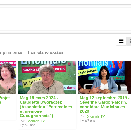
s plus vues
Les mieux notées
Projet
Mag 19 mars 2024 -
Mag 12 septembre 2019 -
e
Claudette Dworaczek
Séverine Gardon-Morin,
(Association "Patrimoines
candidate Municipales
et mémoire
2020
Gueugnonnais")
Par:
Brionnais TV
Il y a 7 ans
Par:
Brionnais TV
Il y a 2 ans