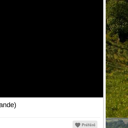
rande)
Préféré