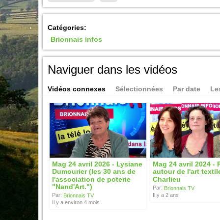
Catégories:
Brionnais infos
Naviguer dans les vidéos
Vidéos connexes
Sélectionnées
Par date
Le
Mag 24 avril 2026 - Lysiane
Mag 24 avril 2024 - 
Dumourier (les 30 ans de
autour de l'art textil
l'association de poterie
Charlieu
"Nand'Art.")
Par:
Brionnais TV
Il y a 2 ans
Par:
Brionnais TV
Il y a environ 4 mois