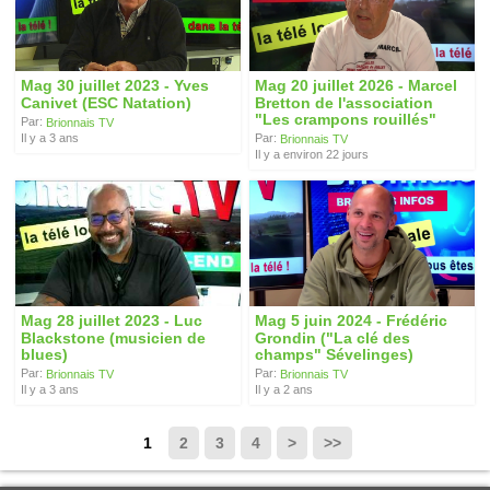
Mag 30 juillet 2023 - Yves
Mag 20 juillet 2026 - Marcel
Canivet (ESC Natation)
Bretton de l'association
"Les crampons rouillés"
Par:
Brionnais TV
Il y a 3 ans
Par:
Brionnais TV
Il y a environ 22 jours
Mag 28 juillet 2023 - Luc
Mag 5 juin 2024 - Frédéric
Blackstone (musicien de
Grondin ("La clé des
blues)
champs" Sévelinges)
Par:
Par:
Brionnais TV
Brionnais TV
Il y a 3 ans
Il y a 2 ans
1
2
3
4
>
>>