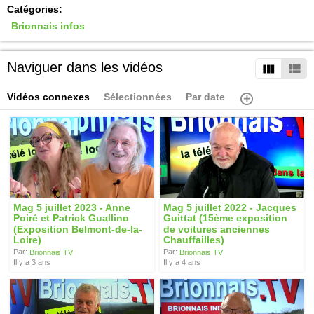
Catégories:
Brionnais infos
Naviguer dans les vidéos
Vidéos connexes
Sélectionnées
Par date
Mag 5 juillet 2023 - Anne
Mag 5 juillet 2022 - Jacques
Poiré et Patrick Guallino
Guittat (15ème exposition
(Exposition Belmont-de-la-
de voitures anciennes
Loire)
Chauffailles)
Par:
Par:
Brionnais TV
Brionnais TV
Il y a 3 ans
Il y a 4 ans