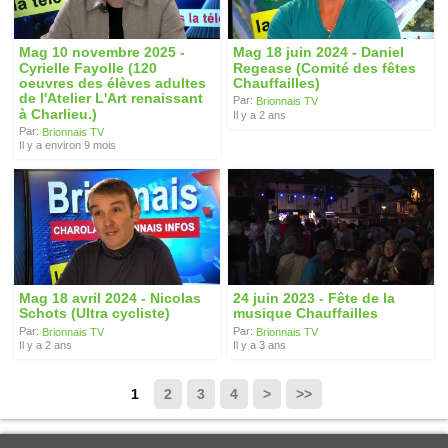
Mag 10 novembre 2025 -
Mag 18 juin 2024 - Daniel
Cyrielle Fayolle (120
Regease (Comité des fêtes
oeuvres des élèves adultes
Chauffailles)
de l'Atelier L'Art renaissant
Par:
Brionnais TV
à Charlieu.)
Il y a 2 ans
Par:
Brionnais TV
Il y a environ 9 mois
Mag 18 avril 2024 - Nicolas
24 juin 2023 - Fête de la
Schots (Ultra cycliste)
musique Chauffailles
Par:
Par:
Brionnais TV
Brionnais TV
Il y a 2 ans
Il y a 3 ans
1
2
3
4
>
>>