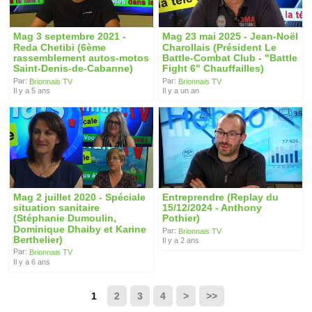
Mag 3 septembre 2021 -
Mag 23 mai 2025 - Jean-Noël
Reda Chetibi (6ème
Charollais (Président Le
rassemblement autos-motos
Battle-Combat Club - "Battle
Saint-Denis-de-Cabanne)
Fight 6" Chauffailles)
Par:
Par:
Brionnais TV
Brionnais TV
Il y a 5 ans
Il y a un an
Mag 2 juillet 2020 - Spéciale
Entreprendre (Replay du
situation sanitaire
15/12/2024 - Anthony
(Stéphanie Dumoulin,
Pothier)
Dominique Dhaiby et Karine
Par:
Brionnais TV
Berthelier)
Il y a 2 ans
Par:
Brionnais TV
Il y a 6 ans
1
2
3
4
>
>>