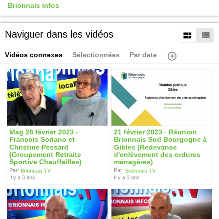
Brionnais infos
Naviguer dans les vidéos
Vidéos connexes
Sélectionnées
Par date
Mag 28 février 2023 -
21 février 2023 - Réunion
François Soriano et
Brionnais Sud Bourgogne à
Christine Pessard
Gibles (Redevance
(Groupement Retraite
d'enlèvement des ordures
Sportive Chauffailles)
ménagères)
Par:
Par:
Brionnais TV
Brionnais TV
Il y a 3 ans
Il y a 3 ans