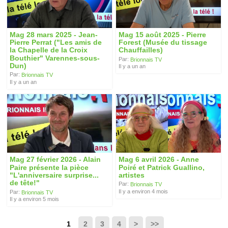
Mag 28 mars 2025 - Jean-
Mag 15 août 2025 - Pierre
Pierre Perrat ("Les amis de
Forest (Musée du tissage
la Chapelle de la Croix
Chauffailles)
Bouthier" Varennes-sous-
Par:
Brionnais TV
Dun)
Il y a un an
Par:
Brionnais TV
Il y a un an
Mag 27 février 2026 - Alain
Mag 6 avril 2026 - Anne
Paire présente la pièce
Poiré et Patrick Guallino,
"L'anniversaire surprise...
artistes
de tête!"
Par:
Brionnais TV
Il y a environ 4 mois
Par:
Brionnais TV
Il y a environ 5 mois
1
2
3
4
>
>>