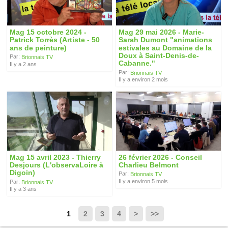
Mag 15 octobre 2024 -
Mag 29 mai 2026 - Marie-
Patrick Torrès (Artiste - 50
Sarah Dumont "animations
ans de peinture)
estivales au Domaine de la
Doux à Saint-Denis-de-
Par:
Brionnais TV
Cabanne."
Il y a 2 ans
Par:
Brionnais TV
Il y a environ 2 mois
Mag 15 avril 2023 - Thierry
26 février 2026 - Conseil
Desjours (L'observaLoire à
Charlieu Belmont
Digoin)
Par:
Brionnais TV
Il y a environ 5 mois
Par:
Brionnais TV
Il y a 3 ans
1
2
3
4
>
>>