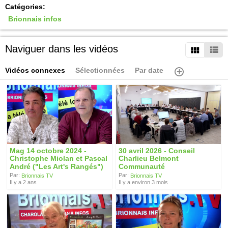
Catégories:
Brionnais infos
Naviguer dans les vidéos
Vidéos connexes
Sélectionnées
Par date
Mag 14 octobre 2024 -
30 avril 2026 - Conseil
Christophe Miolan et Pascal
Charlieu Belmont
André ("Les Art's Rangés")
Communauté
Par:
Par:
Brionnais TV
Brionnais TV
Il y a 2 ans
Il y a environ 3 mois