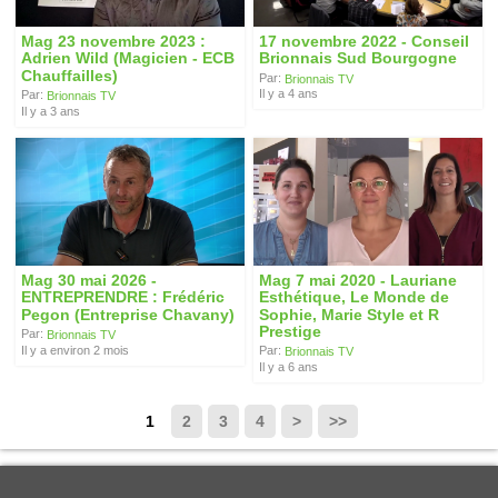
Mag 23 novembre 2023 :
17 novembre 2022 - Conseil
Adrien Wild (Magicien - ECB
Brionnais Sud Bourgogne
Chauffailles)
Par:
Brionnais TV
Il y a 4 ans
Par:
Brionnais TV
Il y a 3 ans
Mag 30 mai 2026 -
Mag 7 mai 2020 - Lauriane
ENTREPRENDRE : Frédéric
Esthétique, Le Monde de
Pegon (Entreprise Chavany)
Sophie, Marie Style et R
Prestige
Par:
Brionnais TV
Il y a environ 2 mois
Par:
Brionnais TV
Il y a 6 ans
1
2
3
4
>
>>