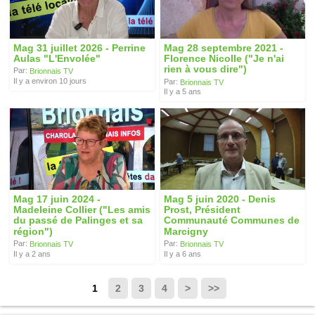
Mag 31 juillet 2026 - Perrine
Mag 28 septembre 2021 -
Aulas "L'Envolée"
Florence Nicolle ("Je n'ai
rien à vous dire")
Par:
Brionnais TV
Il y a environ 10 jours
Par:
Brionnais TV
Il y a 5 ans
Mag 17 juin 2024 -
Mag 5 juin 2020 - Denis
Madeleine Collier ("Les amis
Prost, Président
du passé de Palinges et sa
Communauté Communes de
région")
Marcigny
Par:
Par:
Brionnais TV
Brionnais TV
Il y a 2 ans
Il y a 6 ans
1
2
3
4
>
>>