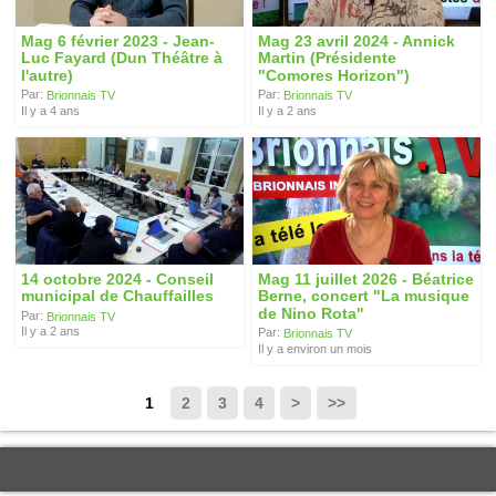
Mag 6 février 2023 - Jean-
Mag 23 avril 2024 - Annick
Luc Fayard (Dun Théâtre à
Martin (Présidente
l'autre)
"Comores Horizon")
Par:
Par:
Brionnais TV
Brionnais TV
Il y a 4 ans
Il y a 2 ans
14 octobre 2024 - Conseil
Mag 11 juillet 2026 - Béatrice
municipal de Chauffailles
Berne, concert "La musique
de Nino Rota"
Par:
Brionnais TV
Il y a 2 ans
Par:
Brionnais TV
Il y a environ un mois
1
2
3
4
>
>>