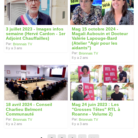
3 juillet 2023 - Images infos
Mag 15 octobre 2024 -
semaine (Hervé Cardon - 1er
Magali Aubouin et Docteur
Adjoint Chauffailles)
Valérie Lapouge-Bard
(Atelier "Agir pour les
Par:
Brionnais TV
aidants")
Il y a 3 ans
Par:
Brionnais TV
Il y a 2 ans
18 avril 2024 - Conseil
Mag 24 juin 2023 : Les
Charlieu Belmont
"Grosses Têtes" RTL à
Communauté
Roanne - Volume 2)
Par:
Par:
Brionnais TV
Brionnais TV
Il y a 2 ans
Il y a 3 ans