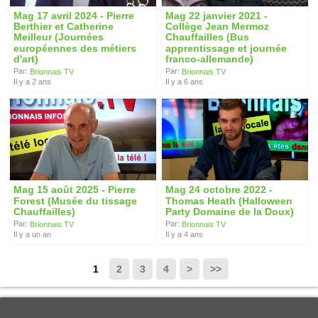
Mag 17 avril 2024 - Pierre
Mag 22 janvier 2021 -
Berthier et Catherine
Collège Jean Mermoz
Meilleur (Journées
Chauffailles (Bus
européennes des métiers
apprentissage et journée
d'art)
franco-allemande)
Par:
Par:
Brionnais TV
Brionnais TV
Il y a 2 ans
Il y a 6 ans
Mag 15 août 2025 - Pierre
Mag 24 octobre 2022 -
Forest (Musée du tissage
Thomas Heath (Halloween
Chauffailles)
Party Domaine de la Doux)
Par:
Par:
Brionnais TV
Brionnais TV
Il y a un an
Il y a 4 ans
1
2
3
4
>
>>