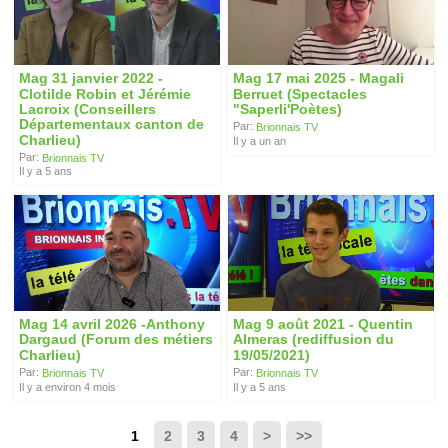
Mag 31 janvier 2022 -
Mag 17 mai 2025 - Magali
Clotilde Robin et Jérémie
Berruet (Spectacles
Lacroix (Conseillers
"Saperli'Poètes)
Départementaux canton de
Par:
Brionnais TV
Charlieu)
Il y a un an
Par:
Brionnais TV
Il y a 5 ans
Mag 14 avril 2026 -Anthony
Mag 9 août 2021 - Quentin
Dargaud (Forum des métiers
Almeras (rediffusion du
Charlieu)
19/05/2021)
Par:
Par:
Brionnais TV
Brionnais TV
Il y a environ 4 mois
Il y a 5 ans
1
2
3
4
>
>>