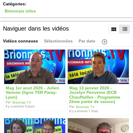
Catégories:
Brionnais infos
Naviguer dans les vidéos
Vidéos connexes
Sélectionnées
Par date
Mag 1er aout 2026 - Julien
Mag 13 janvier 2026 -
Vannier (ligne TER Paray-
Jocelyn Penverne (ECB
Lyon)
Chauffailles - Programme
2ème partie de saison)
Par:
Brionnais TV
Il y a environ 8 jours
Par:
Brionnais TV
Il y a environ 7 mois