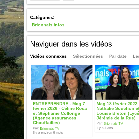
Catégories:
Brionnais infos
Naviguer dans les vidéos
Vidéos connexes
Sélectionnées
Par date
Le
ENTREPRENDRE : Mag 7
Mag 18 février 2022 
février 2026 - Céline Rosa
Nathalie Souchon e
et Stéphanie Collonge
Louise Breton (Lyc
(Agence assurances
Jérémie de la Rue)
Chauffailles)
Par:
Brionnais TV
Il y a 4 ans
Par:
Brionnais TV
Il y a environ 6 mois