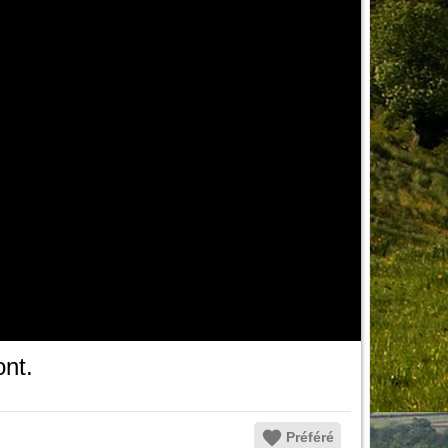
nt.
Préféré