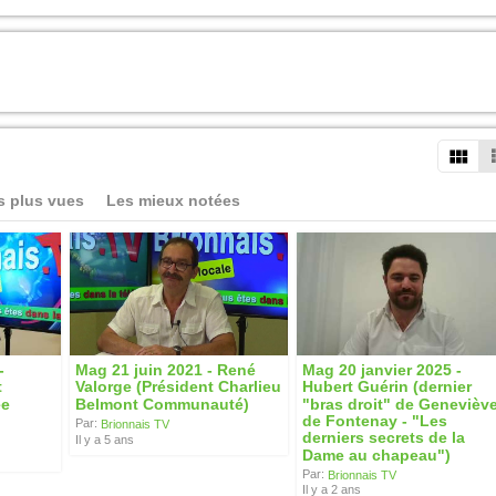
s plus vues
Les mieux notées
-
Mag 21 juin 2021 - René
Mag 20 janvier 2025 -
t
Valorge (Président Charlieu
Hubert Guérin (dernier
ée
Belmont Communauté)
"bras droit" de Genevièv
de Fontenay - "Les
Par:
Brionnais TV
derniers secrets de la
Il y a 5 ans
Dame au chapeau")
Par:
Brionnais TV
Il y a 2 ans