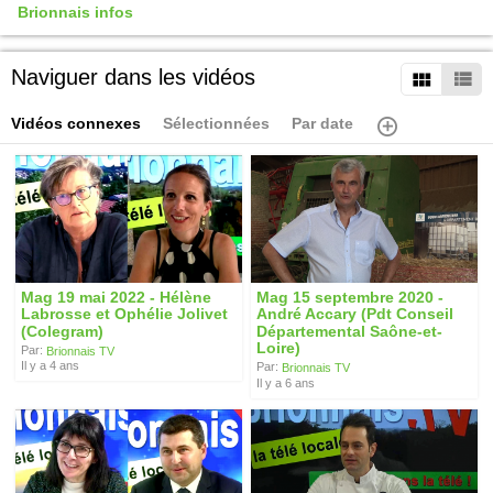
Brionnais infos
Naviguer dans les vidéos
Vidéos connexes
Sélectionnées
Par date
Mag 19 mai 2022 - Hélène
Mag 15 septembre 2020 -
Labrosse et Ophélie Jolivet
André Accary (Pdt Conseil
(Colegram)
Départemental Saône-et-
Loire)
Par:
Brionnais TV
Il y a 4 ans
Par:
Brionnais TV
Il y a 6 ans