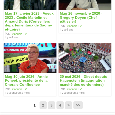
Mag 17 janvier 2023 - Voeux
Mag 26 novembre 2020 -
2023 : Cécile Martelin et
Grégory Doyen (Chef
Arnaud Durix (Conseillers
pâtissier)
départementaux de Saône-
Par:
Brionnais TV
et-Loire)
Il y a 6 ans
Par:
Brionnais TV
Il y a 4 ans
Mag 10 juin 2026 - Annie
30 mai 2026 - Direct depuis
Poncet, présidente de la
Hauenstein (inauguration
Chorale Confluence
marché des cordonniers)
Par:
Par:
Brionnais TV
Brionnais TV
Il y a environ 2 mois
Il y a environ 2 mois
1
2
3
4
>
>>