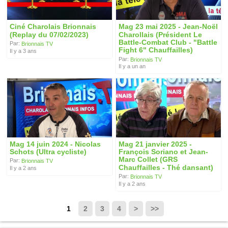
Ciné Charolais Brionnais
Mag 23 mai 2025 - Jean-Noël
(Replay du 07/02/2023)
Charollais (Président Le
Battle-Combat Club - "Battle
Par:
Brionnais TV
Fight 6" Chauffailles)
Il y a 3 ans
Par:
Brionnais TV
Il y a un an
Mag 14 juin 2024 - Nicolas
Mag 21 janvier 2025 -
Schots (Ultra cycliste)
François Soriano et Jean-
Marc Collet (GRS
Par:
Brionnais TV
Chauffailles - Thé dansant)
Il y a 2 ans
Par:
Brionnais TV
Il y a 2 ans
1
2
3
4
>
>>