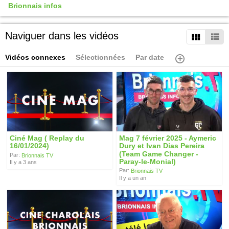
Brionnais infos
Naviguer dans les vidéos
Vidéos connexes
Sélectionnées
Par date
Ciné Mag ( Replay du
Mag 7 février 2025 - Aymeric
16/01/2024)
Dury et Ivan Dias Pereira
(Team Game Changer -
Par:
Brionnais TV
Paray-le-Monial)
Il y a 3 ans
Par:
Brionnais TV
Il y a un an