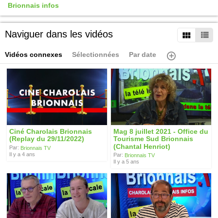
Brionnais infos
Naviguer dans les vidéos
Vidéos connexes
Sélectionnées
Par date
Ciné Charolais Brionnais
Mag 8 juillet 2021 - Office du
(Replay du 29/11/2022)
Tourisme Sud Brionnais
(Chantal Henriot)
Par:
Brionnais TV
Il y a 4 ans
Par:
Brionnais TV
Il y a 5 ans