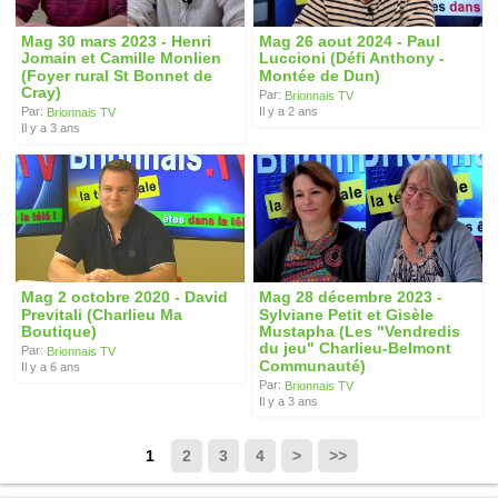
Mag 30 mars 2023 - Henri
Mag 26 aout 2024 - Paul
Jomain et Camille Monlien
Luccioni (Défi Anthony -
(Foyer rural St Bonnet de
Montée de Dun)
Cray)
Par:
Brionnais TV
Il y a 2 ans
Par:
Brionnais TV
Il y a 3 ans
Mag 2 octobre 2020 - David
Mag 28 décembre 2023 -
Previtali (Charlieu Ma
Sylviane Petit et Gisèle
Boutique)
Mustapha (Les "Vendredis
du jeu" Charlieu-Belmont
Par:
Brionnais TV
Communauté)
Il y a 6 ans
Par:
Brionnais TV
Il y a 3 ans
1
2
3
4
>
>>