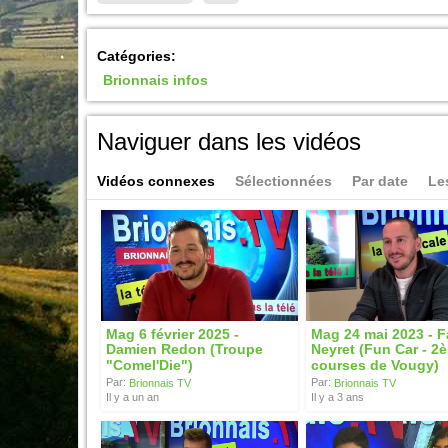
Catégories:
Brionnais infos
Naviguer dans les vidéos
Vidéos connexes
Sélectionnées
Par date
Le
Mag 6 février 2025 -
Mag 24 mai 2023 - 
Damien Redon (Troupe
Neyret (Fun Car - 2
"Comel'Die")
courses de Vougy)
Par:
Par:
Brionnais TV
Brionnais TV
Il y a un an
Il y a 3 ans