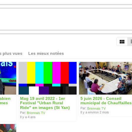
s plus vues
Les mieux notées
Fabien
Mag 19 avril 2022 - 1er
5 juin 2026 - Conseil
èmes
Festival "Urban Rural
municipal de Chauffailles
Ride" en images (St Yan)
Par:
Brionnais TV
Il y a environ 2 mois
Par:
Brionnais TV
Il y a 4 ans