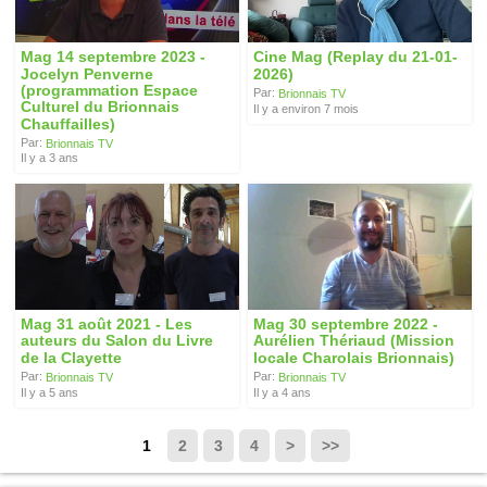
Mag 14 septembre 2023 -
Cine Mag (Replay du 21-01-
Jocelyn Penverne
2026)
(programmation Espace
Par:
Brionnais TV
Culturel du Brionnais
Il y a environ 7 mois
Chauffailles)
Par:
Brionnais TV
Il y a 3 ans
Mag 31 août 2021 - Les
Mag 30 septembre 2022 -
auteurs du Salon du Livre
Aurélien Thériaud (Mission
de la Clayette
locale Charolais Brionnais)
Par:
Par:
Brionnais TV
Brionnais TV
Il y a 5 ans
Il y a 4 ans
1
2
3
4
>
>>