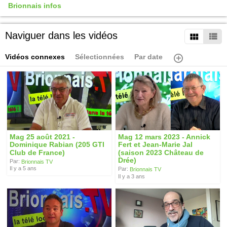
Brionnais infos
Naviguer dans les vidéos
Vidéos connexes
Sélectionnées
Par date
Mag 25 août 2021 -
Mag 12 mars 2023 - Annick
Dominique Rabian (205 GTI
Fert et Jean-Marie Jal
Club de France)
(saison 2023 Château de
Drée)
Par:
Brionnais TV
Il y a 5 ans
Par:
Brionnais TV
Il y a 3 ans