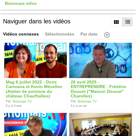
Brionnais infos
Naviguer dans les vidéos
Vidéos connexes
Sélectionnées
Par date
Mag 6 juillet 2022 - Doris
26 avril 2025 -
Carruana et Kevin Mévellec
ENTREPRENDRE : Frédéric
(Atelier de peinture du
Doucet ("Maison Doucet"
château Chauffailles)
Charolles)
Par:
Par:
Brionnais TV
Brionnais TV
Il y a 4 ans
Il y a un an