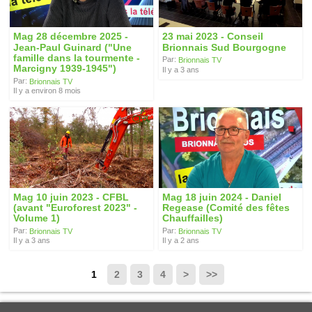
Mag 28 décembre 2025 -
23 mai 2023 - Conseil
Jean-Paul Guinard ("Une
Brionnais Sud Bourgogne
famille dans la tourmente -
Par:
Brionnais TV
Marcigny 1939-1945")
Il y a 3 ans
Par:
Brionnais TV
Il y a environ 8 mois
Mag 10 juin 2023 - CFBL
Mag 18 juin 2024 - Daniel
(avant "Euroforest 2023" -
Regease (Comité des fêtes
Volume 1)
Chauffailles)
Par:
Par:
Brionnais TV
Brionnais TV
Il y a 3 ans
Il y a 2 ans
1
2
3
4
>
>>