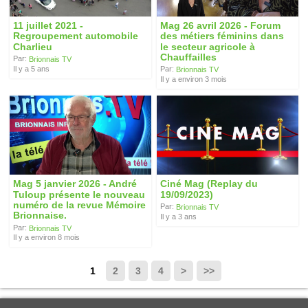
11 juillet 2021 -
Mag 26 avril 2026 - Forum
Regroupement automobile
des métiers féminins dans
Charlieu
le secteur agricole à
Chauffailles
Par:
Brionnais TV
Il y a 5 ans
Par:
Brionnais TV
Il y a environ 3 mois
Mag 5 janvier 2026 - André
Ciné Mag (Replay du
Tuloup présente le nouveau
19/09/2023)
numéro de la revue Mémoire
Par:
Brionnais TV
Brionnaise.
Il y a 3 ans
Par:
Brionnais TV
Il y a environ 8 mois
1
2
3
4
>
>>