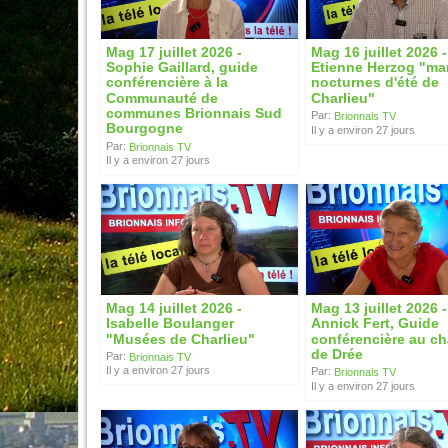
Mag 17 juillet 2026 -
Mag 16 juillet 2026 -
Sophie Gaillard, guide
Etienne Herzog "ma
conférencière à la
nocturnes d'été de
Communauté de
Charlieu"
communes Brionnais Sud
Par:
Brionnais TV
Bourgogne
Il y a environ 27 jours
Par:
Brionnais TV
Il y a environ 27 jours
Mag 14 juillet 2026 -
Mag 13 juillet 2026 -
Isabelle Boulanger
Annick Fert, Guide
"Musées de Charlieu"
conférencière au c
de Drée
Par:
Brionnais TV
Il y a environ 27 jours
Par:
Brionnais TV
Il y a environ 27 jours