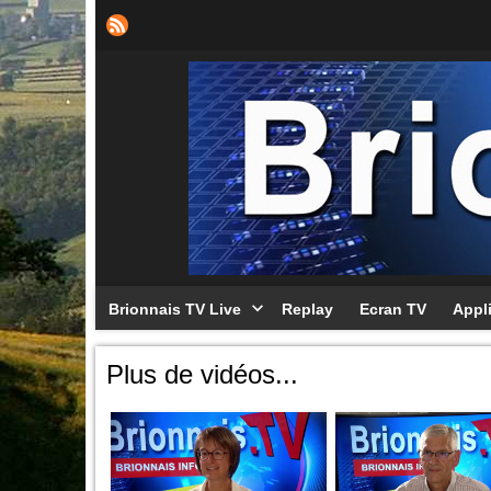
Brionnais TV Live
Replay
Ecran TV
Appl
Plus de vidéos...