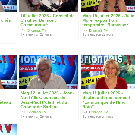
16 juillet 2026 - Conseil de
Mag 15 juillet 2026 - Julie
rchés
Charlieu Belmont
Morel exposition
Communauté
temporaire "Ramassez"
Par:
Par:
Brionnais TV
Brionnais TV
Il y a environ 27 jours
Il y a environ 27 jours
Mag 12 juillet 2026 - Jean-
Mag 11 juillet 2026 -
Noël Allex, concert de
Béatrice Berne, concert
hâteau
Jean-Paul Poletti et du
"La musique de Nino
Choeur de Sartene
Rota"
Par:
Par:
Brionnais TV
Brionnais TV
Il y a environ 29 jours
Il y a environ un mois